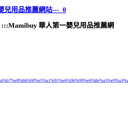
一嬰兒用品推薦網站---_0
::Mamibuy 華人第一嬰兒用品推薦網
e9%8a%b7%e8%bb%9f%e5%a1%91%e6%96%99%e6%8e%a5%e9%a3%