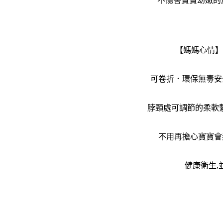
不傷害寶寶幼嫩的
【媽媽心情】
可卷折．環保無毒安
脖頸處可調節的柔軟
不用再擔心寶寶會
健康衛生,