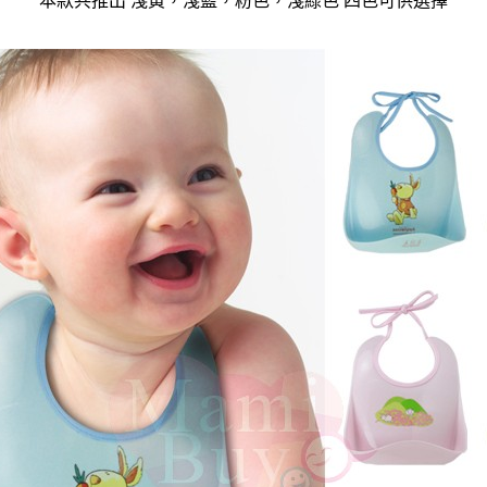
本款共推出 淺黃，淺藍，粉色，淺綠色 四色可供選擇