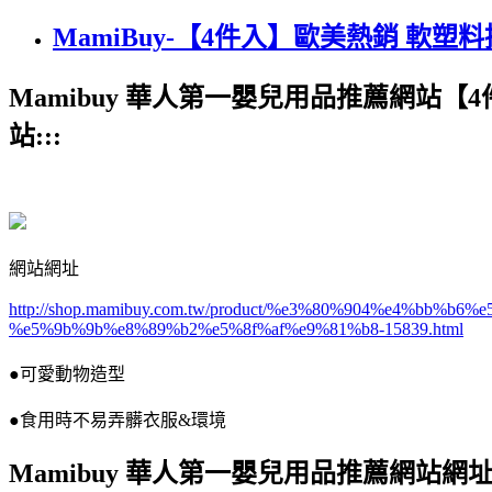
MamiBuy-【4件入】歐美熱銷 軟塑料接
Mamibuy 華人第一嬰兒用品推薦網站【4
站:::
網站網址
http://shop.mamibuy.com.tw/product/%e3%80%904%e4%
%e5%9b%9b%e8%89%b2%e5%8f%af%e9%81%b8-15839.html
●可愛動物造型
●食用時不易弄髒衣服&環境
Mamibuy 華人第一嬰兒用品推薦網站網