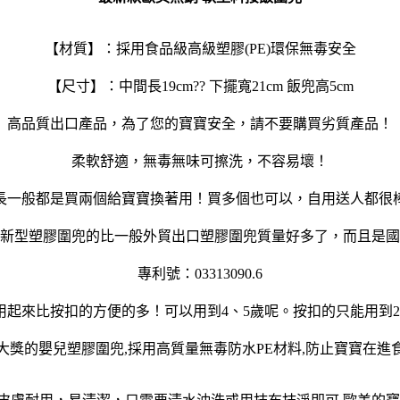
【材質】：採用食品級高級塑膠(PE)環保無毒安全
【尺寸】：中間長19cm?? 下擺寬21cm 飯兜高5cm
高品質出口產品，為了您的寶寶安全，請不要購買劣質產品！
柔軟舒適，無毒無味可擦洗，不容易壞！
長一般都是買兩個給寶寶換著用！買多個也可以，自用送人都很
新型塑膠圍兜的比一般外貿出口塑膠圍兜質量好多了，而且是國
專利號：03313090.6
用起來比按扣的方便的多！可以用到4、5歲呢。按扣的只能用到2
大獎的嬰兒塑膠圍兜,採用高質量無毒防水PE材料,防止寶寶在進