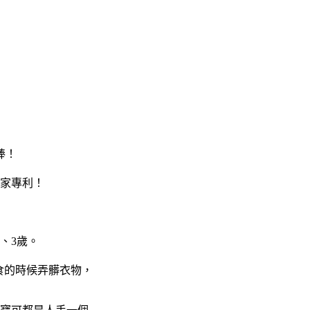
棒！
家專利！
、3歲。
食的時候弄髒衣物，