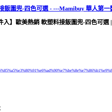
飯圍兜-四色可選 - ---Mamibuy 華人第
件入】歐美熱銷 軟塑料接飯圍兜-四色可選 | :
bb%b6%e5%85%a5%e3%80%91%e6%ad%90%e7%be%8e%e7%86%b1%
址