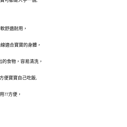
寶可都是人手一個,
柔軟舒適耐用，
曲線適合寶寶的身體，
出的食物，容易清洗，
方便寶寶自己吃飯,
用??方便，