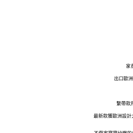
家
出口歐洲
繫帶款
最新款獲歐洲設計