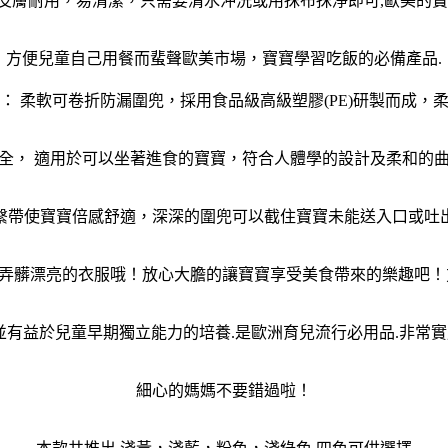
皮膚耐用，易清潔，只需要清水沖洗或用抹布抹淨即可,歐美的寶
方便兒童自己用餐而蜚聲歐美市場，寶寶學習吃飯的必備產品.
： 柔軟可卷折防漏圍兜，採用食品級高級塑膠(PE)研製而成，
全， 適用於可以坐著進食的寶寶，符合人體學的設計及柔和的
繫帶使寶寶倍感舒適，深深的圍兜可以截住寶寶未能送入口或吐
弄髒漂亮的衣服哦！放心大膽的讓寶寶享受美食帶來的樂趣吧！
並有益於兒童早期獨立能力的培養.是歐洲育兒流行必用品.非常實
細心的媽媽不要錯過啦！