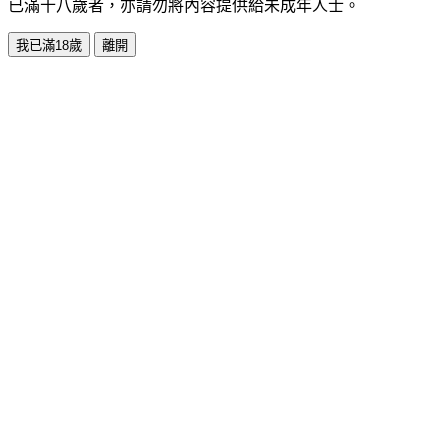
已滿十八歲者，亦請勿將內容提供給未成年人士。
我已滿18歲
離開