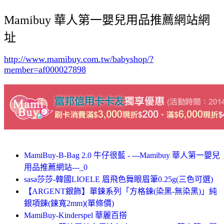
Mamibuy 華人第一嬰兒用品推薦網站網
址
http://www.mamibuy.com.tw/babyshop/?
member=af000027898
MamiBuy-B-Bag 2.0 牛仔很藍 - ---Mamibuy 華人第一嬰兒
用品推薦網站---_0
sasa莎莎-韓國LIOELE 眉飛色舞眼眉筆0.25g(三色可選)
【ARGENT銀飾】單鍊系列「方格鍊(染黑-無染黑)」純
銀項鍊(鍊寬2mm)(單條價)
MamiBuy-Kinderspel 華麗百搭