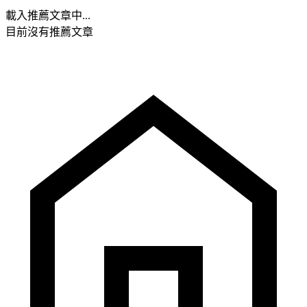
載入推薦文章中...
目前沒有推薦文章