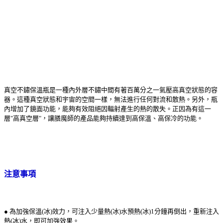
真空不鏽保溫瓶是一種內外層不鏽中間有著百萬分之一氣壓高真空狀態的容
器。這種真空狀態和宇宙的空間一樣，無法進行任何對流和散熱。另外，瓶
內增加了鏡面功能，能夠有效阻絕因輻射產生的熱的散失。正因為有這一
層"高真空層"，讓膳魔師的產品能夠持續達到高保溫、高保冷的功能。
注意事項
● 為加強保溫(冰)效力，可注入少量熱(冰)水預熱(冰)1分鐘再倒出，重新注入
熱(冰)水，即可加強效果。