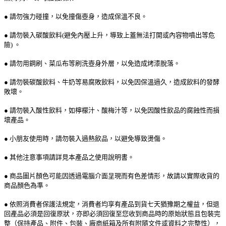
● 請勿強力碰撞，以免撞傷壺身，造成保溫不良。
● 請勿裝入碳酸飲料(避免內壓上升，導致上蓋無法打開或內容物噴出等危
險) 。
● 請勿用鋼刷、菜瓜布等刷洗壺身外層，以免造成烤漆脫落。
● 請勿裝碳酸飲料、牛奶等易腐敗飲料，以免因保溫過久，造成飲料的發酵
敗壞。
● 請勿裝入酸性飲料，如檸檬汁、酸梅汁等，以免因酸性飲品的腐蝕性而損
壞產品。
● 小朋友使用時，請勿裝入過熱飲品，以避免導致燙傷。
● 其他注意事項請詳見本產品之使用說明書。
● 商品圖片顏色可能因透過電腦介面呈現而有色差情形，故請以實際收貨的
商品顏色為準。
● 依照消費者保護法規定，消費者均享有產品到貨七天猶豫期之權益，但退
回產品必須是回復原狀，亦即必須回復至您收到商品時的原始狀態且包裝完
整（保持產品、附件、包裝、廠商紙箱及所有附隨文件或資料之完整性），