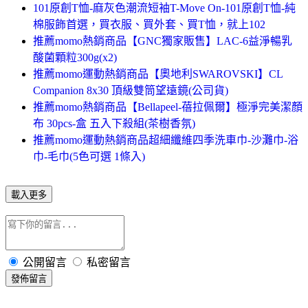
101原創T恤-麻灰色潮流短袖T-Move On-101原創T恤-純
棉服飾首選，買衣服、買外套、買T恤，就上102
推薦momo熱銷商品【GNC獨家販售】LAC-6益淨暢乳
酸菌顆粒300g(x2)
推薦momo運動熱銷商品【奧地利SWAROVSKI】CL
Companion 8x30 頂級雙筒望遠鏡(公司貨)
推薦momo熱銷商品【Bellapeel-蓓拉佩爾】極淨完美潔顏
布 30pcs-盒 五入下殺組(茶樹香氛)
推薦momo運動熱銷商品超細纖維四季洗車巾-沙灘巾-浴
巾-毛巾(5色可選 1條入)
載入更多
公開留言
私密留言
發佈留言