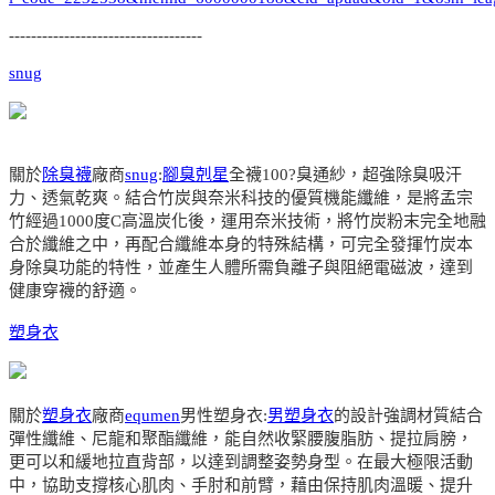
-----------------------------------
snug
關於
除臭襪
廠商
snug
:
腳臭剋星
全襪100?臭通紗，超強除臭吸汗
力、透氣乾爽。結合竹炭與奈米科技的優質機能纖維，是將孟宗
竹經過1000度C高溫炭化後，運用奈米技術，將竹炭粉末完全地融
合於纖維之中，再配合纖維本身的特殊結構，可完全發揮竹炭本
身除臭功能的特性，並產生人體所需負離子與阻絕電磁波，達到
健康穿襪的舒適。
塑身衣
關於
塑身衣
廠商
equmen
男性塑身衣:
男塑身衣
的設計強調材質結合
彈性纖維、尼龍和聚酯纖維，能自然收緊腰腹脂肪、提拉肩膀，
更可以和緩地拉直背部，以達到調整姿勢身型。在最大極限活動
中，協助支撐核心肌肉、手肘和前臂，藉由保持肌肉溫暖、提升