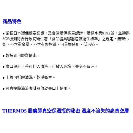
商品特色
● 榮獲日本環保標章認證，及台灣環保標章認證、環標字第9192號，並通過
SGS檢測符合行政院衛生署「食品器具容器包裝衛生標準」之規定，無塑化
劑、不含重金屬、不含有害物質、可重複使用、低污染。
● 輕按即可輕鬆倒水。
● 廣口設計，手可伸入清洗，可放入冰塊，壺身不冒汗。
● 上蓋可拆解清洗，乾淨衛生。
● 可直接將滴流咖啡器放於壺口上使用。
THERMOS 膳魔師真空保溫瓶的秘密 溫度不流失的高真空層