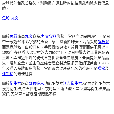
身體機能和改善姿勢，幫助提升運動時的最佳肌能和減少受傷風
險。
魚鬆
丸文
關於
魚鬆
廠商
丸文
食品:
丸文食品
旗聚一堂創立於民國39年，是台
中一家近60年老字號的魚香世家，以新鮮味美、高品質的
旗魚鬆
而遠近馳名，由於口味、手藝傳統道地，貨真價實而供不應求。
1995年在創辦人梁火村的大力經營下，於台中縣大裡工業區購置
土地，興建近千坪的現代自動化安全衛生廠房，全面提升產品品
質、增加產量，並由魚產結合農產製造更多元化調理美食。2002
年又導入品牌形象旗聚一堂而致力於產品包裝的推廣。是
禮盒
及
伴手禮
的最佳選擇
關於
衛生棉
廠商
舒適達人
功能型草本
漢方衛生棉
:提供功能型草本
漢方衛生棉,包含日用型、夜用型、護墊型、量少型等衛生棉產品
資訊,天然草本舒緩經期悶熱不適