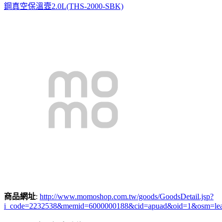
鋼真空保溫壼2.0L(THS-2000-SBK)
商品網址
:
http://www.momoshop.com.tw/goods/GoodsDetail.jsp?
i_code=2232538&memid=6000000188&cid=apuad&oid=1&osm=le