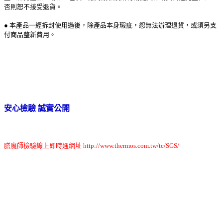
否則恕不接受退貨。
● 本產品一經拆封使用過後，除產品本身瑕疵，恕無法辦理退貨，或須另支
付商品整新費用。
安心檢驗 誠實公開
膳魔師檢驗線上即時通網址 http://www.thermos.com.tw/tc/SGS/