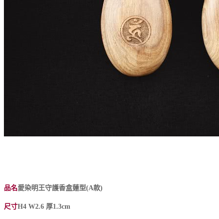
品名
愛染明王守護香盒蓮型(A款)
尺寸
H4 W2.6 厚1.3cm