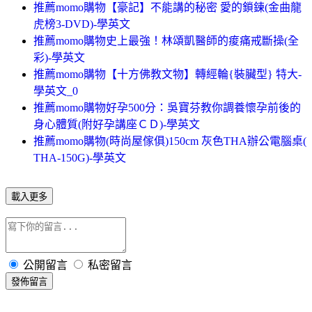
推薦momo購物【豪記】不能講的秘密 愛的鎖鍊(金曲龍
虎榜3-DVD)-學英文
推薦momo購物史上最強！林頌凱醫師的痠痛戒斷操(全
彩)-學英文
推薦momo購物【十方佛教文物】轉經輪{裝臟型} 特大-
學英文_0
推薦momo購物好孕500分：吳寶芬教你調養懷孕前後的
身心體質(附好孕講座ＣＤ)-學英文
推薦momo購物(時尚屋傢俱)150cm 灰色THA辦公電腦桌(
THA-150G)-學英文
載入更多
公開留言
私密留言
發佈留言