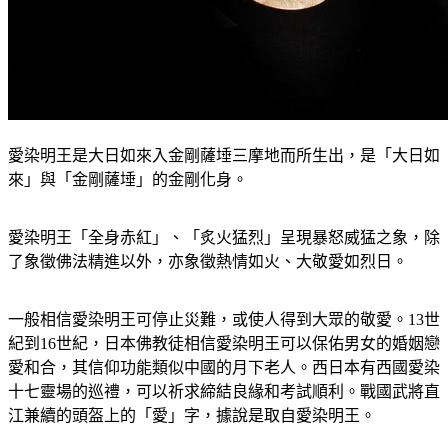
愛染明王是大日如來入金剛薩埵三摩地而所生出，是「大日如
來」與「金剛薩埵」的金剛化身。
愛染明王「全身赤紅」、「炙火猛烈」呈現暴怒威猛之象，除
了象徵佛法精進以外，亦象徵熱情如火、大敬愛如烈日。
一般相信愛染明王可停止災難，或使人得到大眾的敬愛。13世
紀到16世紀，日本佛教徒相信愛染明王可以保佑男女的婚姻戀
愛和合，其信仰功能類似中國的月下老人。西日本有西國愛染
十七靈場的巡禮，可以祈求締結良緣和考試順利。戰國武將直
江兼續的頭盔上的「愛」字，據說是取自愛染明王。