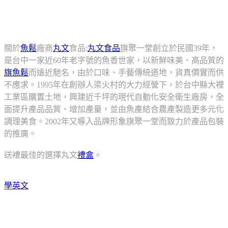
關於
魚鬆
廠商
丸文
食品:
丸文食品
旗聚一堂創立於民國39年，
是台中一家近60年老字號的魚香世家，以新鮮味美、高品質的
旗魚鬆
而遠近馳名，由於口味、手藝傳統道地，貨真價實而供
不應求。1995年在創辦人梁火村的大力經營下，於台中縣大裡
工業區購置土地，興建近千坪的現代自動化安全衛生廠房，全
面提升產品品質、增加產量，並由魚產結合農產製造更多元化
調理美食。2002年又導入品牌形象旗聚一堂而致力於產品包裝
的推廣。
送禮最佳的選擇丸文
禮盒
。
學英文