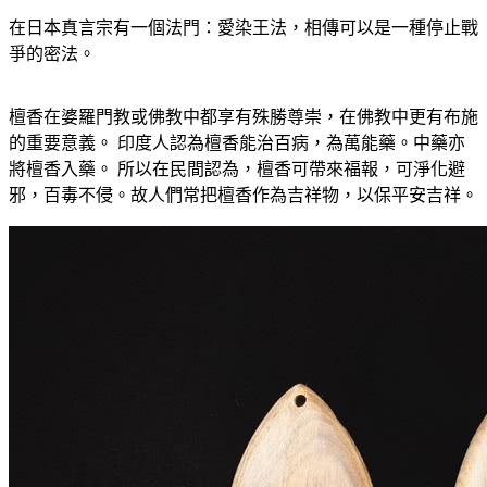
在日本真言宗有一個法門：愛染王法，相傳可以是一種停止戰
爭的密法。
檀香在婆羅門教或佛教中都享有殊勝尊崇，在佛教中更有布施
的重要意義。 印度人認為檀香能治百病，為萬能藥。中藥亦
將檀香入藥。 所以在民間認為，檀香可帶來福報，可淨化避
邪，百毒不侵。故人們常把檀香作為吉祥物，以保平安吉祥。