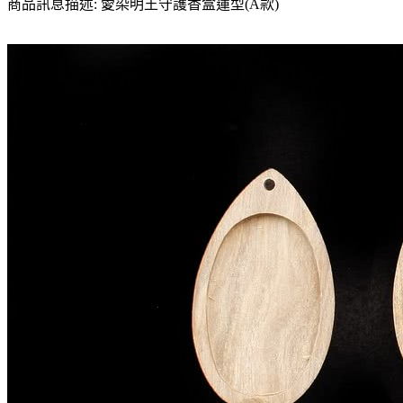
商品訊息描述: 愛染明王守護香盒蓮型(A款)